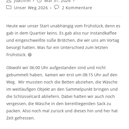
Joachim
Mai 31, 2026
Autor:
veröffentlicht:
Beitrags-
Beitrags-
Unser Weg 2026
2 Kommentare
Kategorie:
Kommentare:
Heute war unser Start unabhängig vom Frühstück, denn es
gab in dem Quartier keins. Es gab also nur Instandkaffee
und eingeschweißte süße Brötchen, die wir uns am Vortag
besorgt hatten. Was für ein Unterschied zum letzten
Frühstück. 😆
Obwohl wir 06:00 Uhr aufgestanden sind und nicht
gebummelt haben, kamen wir erst um 08:15 Uhr auf den
Weg. Wir mussten noch die Betten abziehen, die Wäsche
im weitläufigen Objekt an den Sammelpunkt bringen und
die Schlüsselcard abliefern. Dabei hatten wir auch noch
vergessen, die Wäsche in den bereitliegenden Sack zu
packen. Also noch mal zurück und dieses hin und her hat
Zeit gefressen.