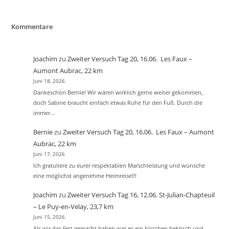
Kommentare
Joachim
zu
Zweiter Versuch Tag 20, 16.06. Les Faux –
Aumont Aubrac, 22 km
Juni 18, 2026
Dankeschön Bernie! Wir wären wirklich gerne weiter gekommen,
doch Sabine braucht einfach etwas Ruhe für den Fuß. Durch die
immer…
Bernie
zu
Zweiter Versuch Tag 20, 16.06. Les Faux – Aumont
Aubrac, 22 km
Juni 17, 2026
Ich gratuliere zu eurer respektablen Marschleistung und wünsche
eine möglichst angenehme Heimreise!!!
Joachim
zu
Zweiter Versuch Tag 16, 12.06. St-Julian-Chapteuil
– Le Puy-en-Velay, 23,7 km
Juni 15, 2026
Als wir das fest gemacht haben war es ein bisschen hektisch und