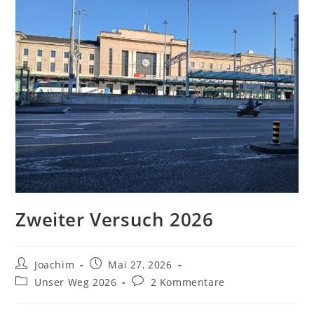
Zweiter Versuch 2026
Beitrags-
Beitrag
Joachim
Mai 27, 2026
Autor:
veröffentlicht:
Beitrags-
Beitrags-
Unser Weg 2026
2 Kommentare
Kategorie:
Kommentare: