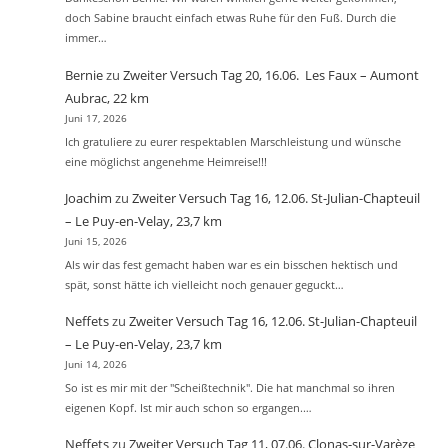
doch Sabine braucht einfach etwas Ruhe für den Fuß. Durch die
immer…
Bernie
zu
Zweiter Versuch Tag 20, 16.06. Les Faux – Aumont
Aubrac, 22 km
Juni 17, 2026
Ich gratuliere zu eurer respektablen Marschleistung und wünsche
eine möglichst angenehme Heimreise!!!
Joachim
zu
Zweiter Versuch Tag 16, 12.06. St-Julian-Chapteuil
– Le Puy-en-Velay, 23,7 km
Juni 15, 2026
Als wir das fest gemacht haben war es ein bisschen hektisch und
spät, sonst hätte ich vielleicht noch genauer geguckt…
Neffets
zu
Zweiter Versuch Tag 16, 12.06. St-Julian-Chapteuil
– Le Puy-en-Velay, 23,7 km
Juni 14, 2026
So ist es mir mit der "Scheißtechnik". Die hat manchmal so ihren
eigenen Kopf. Ist mir auch schon so ergangen.…
Neffets
zu
Zweiter Versuch Tag 11, 07.06. Clonas-sur-Varèze