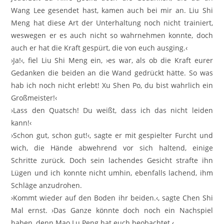
Wang Lee gesendet hast, kamen auch bei mir an. Liu Shi
Meng hat diese Art der Unterhaltung noch nicht trainiert,
weswegen er es auch nicht so wahrnehmen konnte, doch
auch er hat die Kraft gespürt, die von euch ausging.‹
›Ja!‹, fiel Liu Shi Meng ein, ›es war, als ob die Kraft eurer
Gedanken die beiden an die Wand gedrückt hätte. So was
hab ich noch nicht erlebt! Xu Shen Po, du bist wahrlich ein
Großmeister!‹
›Lass den Quatsch! Du weißt, dass ich das nicht leiden
kann!‹
›Schon gut, schon gut!‹, sagte er mit gespielter Furcht und
wich, die Hände abwehrend vor sich haltend, einige
Schritte zurück. Doch sein lachendes Gesicht strafte ihn
Lügen und ich konnte nicht umhin, ebenfalls lachend, ihm
Schläge anzudrohen.
›Kommt wieder auf den Boden ihr beiden.‹, sagte Chen Shi
Mal ernst. ›Das Ganze könnte doch noch ein Nachspiel
haben, denn Mao Lu Peng hat euch beobachtet.‹