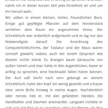
nahm ich in dieser kurzen Zeit jede Einzelheit an und um
ihn herum wahr.
Wir saßen in einem kleinen, hellen, freundlichen Büro.
Einige gut gepflegte Pflanzen auf dem Fensterstock
verliehen dem Raum ein angenehmes Klima. Der
Schreibtisch war ordentlich aufgeräumt und es lag nur das
Notwendigste darauf. Die Anordnung des
Computerbildschirms, der Tastatur und der Maus waren
sinnvoll gewählt, sodass auch bei einem Gespräch wie
diesem nichts störte. Es drangen kaum Geräusche von
außen herein und man hätte in den Augenblicken, bevor er
anfing zu sprechen, eine Stecknadel fallen hören können.
Der Arzt saß leicht nach vorn gebeugt an seinem
Schreibtisch, hatte den Kopf ein wenig gesenkt und schaute
über seine Brille hinweg in meine Augen. Nachdenklich
oder nervös rieb er, mit den gefalteten Händen, die
Handballen und Daumen aneinander. Langsam richtete er
sich auf und fing an zu sprechen: ›Herr Kaufmann, als Ihre