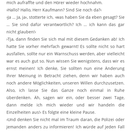
mich aufraffte und den Hörer wieder hochnahm.
›Hallo? Hallo, Herr Kaufmann? Sind Sie noch da?‹
›Ja … Ja, ja‹, stotterte ich, ›was haben Sie da eben gesagt? Sie
… Sie sind dafür verantwortlich? Ich … ich kann das gar
nicht glauben!‹
›Tja, dann finden Sie sich mal mit diesem Gedanken ab! Ich
hatte Sie vorher mehrfach gewarnt! Es sollte nicht so hart
ausfallen, sollte nur ein Warnschuss werden, aber vielleicht
war es auch gut so. Nun wissen Sie wenigstens, dass wir es
ernst meinen! Ich denke, Sie sollten nun eine Änderung
Ihrer Meinung in Betracht ziehen, denn wir haben auch
noch andere Möglichkeiten, unseren Willen durchzusetzen.
Also, ich lasse Sie das Ganze noch einmal in Ruhe
überdenken. Äh, sagen wir ein, oder besser zwei Tage,
dann melde ich mich wieder und wir handeln die
Einzelheiten aus!‹ Es folgte eine kleine Pause.
›Und denken Sie nicht mal im Traum daran, die Polizei oder
jemanden anders zu informieren! Ich würde auf jeden Fall