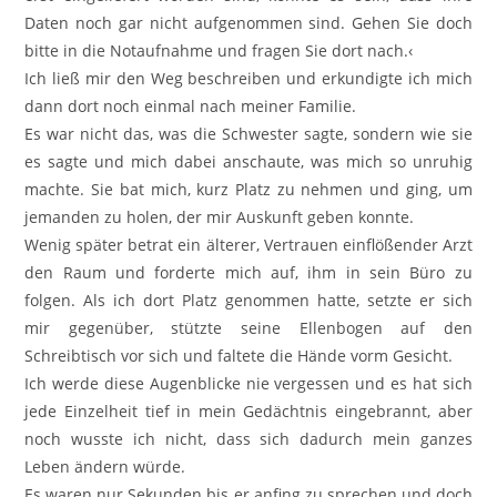
Daten noch gar nicht aufgenommen sind. Gehen Sie doch
bitte in die Notaufnahme und fragen Sie dort nach.‹
Ich ließ mir den Weg beschreiben und erkundigte ich mich
dann dort noch einmal nach meiner Familie.
Es war nicht das, was die Schwester sagte, sondern wie sie
es sagte und mich dabei anschaute, was mich so unruhig
machte. Sie bat mich, kurz Platz zu nehmen und ging, um
jemanden zu holen, der mir Auskunft geben konnte.
Wenig später betrat ein älterer, Vertrauen einflößender Arzt
den Raum und forderte mich auf, ihm in sein Büro zu
folgen. Als ich dort Platz genommen hatte, setzte er sich
mir gegenüber, stützte seine Ellenbogen auf den
Schreibtisch vor sich und faltete die Hände vorm Gesicht.
Ich werde diese Augenblicke nie vergessen und es hat sich
jede Einzelheit tief in mein Gedächtnis eingebrannt, aber
noch wusste ich nicht, dass sich dadurch mein ganzes
Leben ändern würde.
Es waren nur Sekunden bis er anfing zu sprechen und doch