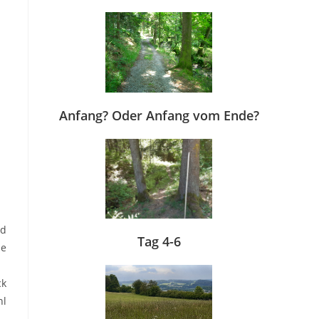
Anfang? Oder Anfang vom Ende?
nd
Tag 4-6
ie
ck
hl