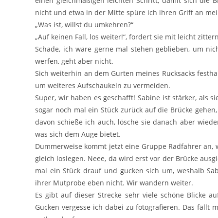
einen gleichmäßigen leichten Schritt, damit sich die 
nicht und etwa in der Mitte spüre ich ihren Griff an me
„Was ist, willst du umkehren?“
„Auf keinen Fall, los weiter!“, fordert sie mit leicht zitt
Schade, ich wäre gerne mal stehen geblieben, um nic
werfen, geht aber nicht.
Sich weiterhin an dem Gurten meines Rucksacks festhalte
um weiteres Aufschaukeln zu vermeiden.
Super, wir haben es geschafft! Sabine ist stärker, als
sogar noch mal ein Stück zurück auf die Brücke gehen, 
davon schieße ich auch, lösche sie danach aber wiede
was sich dem Auge bietet.
Dummerweise kommt jetzt eine Gruppe Radfahrer an, wel
gleich loslegen. Neee, da wird erst vor der Brücke au
mal ein Stück drauf und gucken sich um, weshalb Sabi
ihrer Mutprobe eben nicht. Wir wandern weiter.
Es gibt auf dieser Strecke sehr viele schöne Blicke 
Gucken vergesse ich dabei zu fotografieren. Das fäll