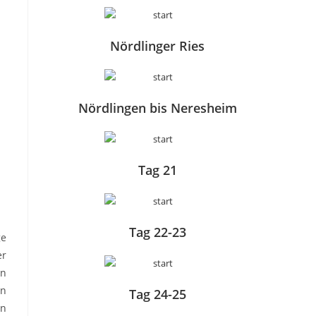
Nördlinger Ries
Nördlingen bis Neresheim
Tag 21
Tag 22-23
ge
er
nn
en
Tag 24-25
in