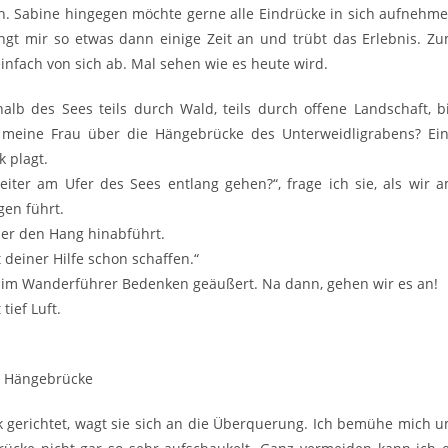
n. Sabine hingegen möchte gerne alle Eindrücke in sich aufnehm
t mir so etwas dann einige Zeit an und trübt das Erlebnis. Z
infach von sich ab. Mal sehen wie es heute wird.
b des Sees teils durch Wald, teils durch offene Landschaft, b
 meine Frau über die Hängebrücke des Unterweidligrabens? Ei
k plagt.
iter am Ufer des Sees entlang gehen?“, frage ich sie, als wir 
en führt.
der den Hang hinabführt.
t deiner Hilfe schon schaffen.“
n im Wanderführer Bedenken geäußert. Na dann, gehen wir es an!
tief Luft.
ck gerichtet, wagt sie sich an die Überquerung. Ich bemühe mich 