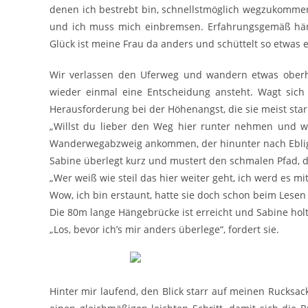
denen ich bestrebt bin, schnellstmöglich wegzukomme
und ich muss mich einbremsen. Erfahrungsgemäß häng
Glück ist meine Frau da anders und schüttelt so etwas e
Wir verlassen den Uferweg und wandern etwas oberhal
wieder einmal eine Entscheidung ansteht. Wagt sich
Herausforderung bei der Höhenangst, die sie meist star
„Willst du lieber den Weg hier runter nehmen und we
Wanderwegabzweig ankommen, der hinunter nach Eblig
Sabine überlegt kurz und mustert den schmalen Pfad, 
„Wer weiß wie steil das hier weiter geht, ich werd es mi
Wow, ich bin erstaunt, hatte sie doch schon beim Lese
Die 80m lange Hängebrücke ist erreicht und Sabine holt 
„Los, bevor ich’s mir anders überlege“, fordert sie.
Hinter mir laufend, den Blick starr auf meinen Rucksa