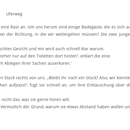
 eine Rast an. Um uns herum sind einige Badegäste, die es sich a
 der Richtung, in die wir weitergehen müssen? Die zwei jung
uschtes Gesicht und mir wird auch schnell klar warum.
er nur auf den Toiletten dort hinten“, erklärt die eine.
 zum Ablegen ihrer Sachen auserkoren.‘
in Stück rechts von uns. „Bleibt ihr noch ein Stück? Also, wir könnt
n aufpasst“, fügt sie schnell an, um ihre Enttäuschung über d
t nicht das, was sie gerne hören will.
. Vermutlich der Grund, warum sie etwas Abstand haben wollen u