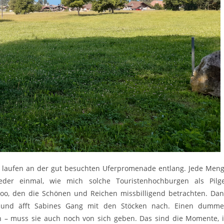
 laufen an der gut besuchten Uferpromenade entlang. Jede Men
der einmal, wie mich solche Touristenhochburgen als Pilg
Zoo, den die Schönen und Reichen missbilligend betrachten. Da
und äfft Sabines Gang mit den Stöcken nach. Einen dumm
n – muss sie auch noch von sich geben. Das sind die Momente, 