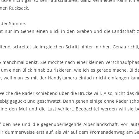
Brücke nicht gar so sehr aufschaukelt. Ganz vermeiden kann ich 
inen Rucksack.
ernder Stimme.
ht nur im Gehen einen Blick in den Graben und die Landschaft 
nd, schreitet sie im gleichen Schritt hinter mir her. Genau richti
 sie manchmal denkt. Sie möchte nach einer kleinen Verschnaufpha
um einen Blick hinab zu riskieren, wie ich es gerade mache. Bild
r, weil man es mit der Handykamera einfach nicht einfangen kan
che die Räder schiebend über die Brücke will. Also, nicht das d
sgiebig geguckt und geschwatzt. Dann gehen einige ohne Räder sch
ne den Mut und die Lust verliert. Beobachtet werden will sie b
auf den See und die gegenüberliegende Alpenlandschaft. Vor laut
t mir dummerweise erst auf, als wir auf dem Promenadenweg am S