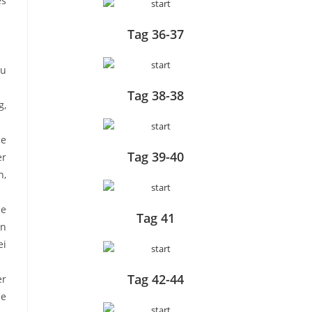
es
Tag 36-37
zu
Tag 38-38
g,
se
Tag 39-40
er
n,
ie
Tag 41
on
ei
Tag 42-44
er
ee