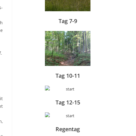
s-
Tag 7-9
ch
ge
f.
Tag 10-11
it
Tag 12-15
ht
n,
Regentag