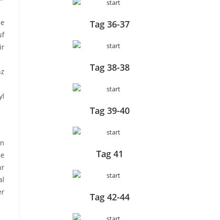
ie
Tag 36-37
uf
ir
Tag 38-38
nz
yl
Tag 39-40
en
Tag 41
ne
hr
al
er
Tag 42-44