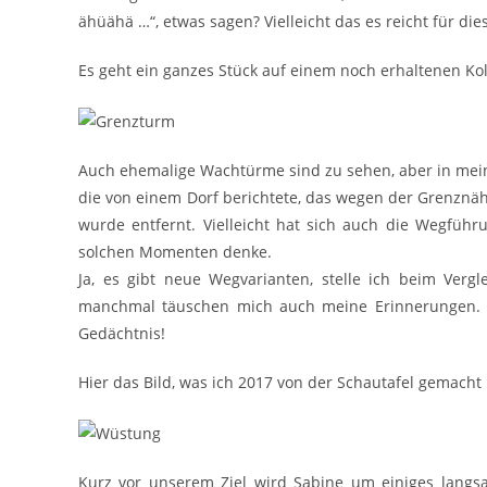
ähüähä …“, etwas sagen? Vielleicht das es reicht für die
Es geht ein ganzes Stück auf einem noch erhaltenen K
Auch ehemalige Wachtürme sind zu sehen, aber in meine
die von einem Dorf berichtete, das wegen der Grenzn
wurde entfernt. Vielleicht hat sich auch die Wegfüh
solchen Momenten denke.
Ja, es gibt neue Wegvarianten, stelle ich beim Verg
manchmal täuschen mich auch meine Erinnerungen. Ic
Gedächtnis!
Hier das Bild, was ich 2017 von der Schautafel gemacht
Kurz vor unserem Ziel wird Sabine um einiges langs