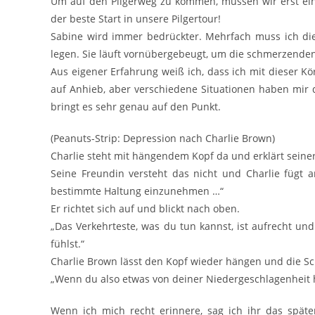
Um auf den Pilgerweg zu kommen, müssen wir erst einm
der beste Start in unsere Pilgertour!
Sabine wird immer bedrückter. Mehrfach muss ich die
legen. Sie läuft vornübergebeugt, um die schmerzenden S
Aus eigener Erfahrung weiß ich, dass ich mit dieser K
auf Anhieb, aber verschiedene Situationen haben mir 
bringt es sehr genau auf den Punkt.
(Peanuts-Strip: Depression nach Charlie Brown)
Charlie steht mit hängendem Kopf da und erklärt seiner 
Seine Freundin versteht das nicht und Charlie fügt a
bestimmte Haltung einzunehmen …“
Er richtet sich auf und blickt nach oben.
„Das Verkehrteste, was du tun kannst, ist aufrecht u
fühlst.“
Charlie Brown lässt den Kopf wieder hängen und die S
„Wenn du also etwas von deiner Niedergeschlagenheit 
Wenn ich mich recht erinnere, sag ich ihr das späte