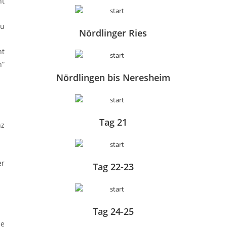
ht
zu
Nördlinger Ries
ht
n“
Nördlingen bis Neresheim
Tag 21
nz
er
Tag 22-23
Tag 24-25
ie