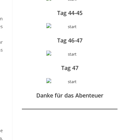
Tag 44-45
en
es
Tag 46-47
hr
ss
Tag 47
Danke für das Abenteuer
ie
a,