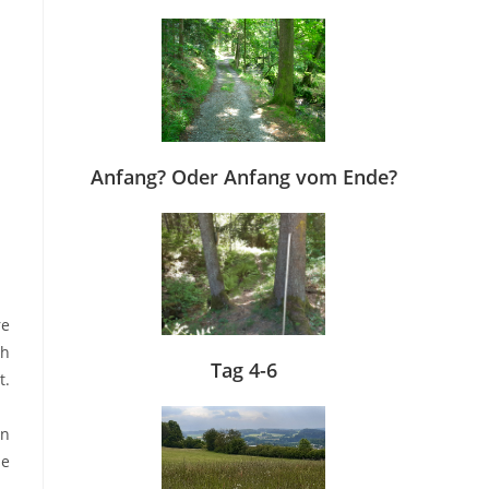
Anfang? Oder Anfang vom Ende?
re
ch
Tag 4-6
t.
in
se