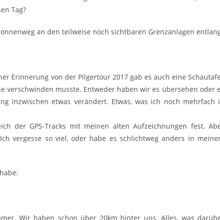
sen Tag?
olonnenweg an den teilweise noch sichtbaren Grenzanlagen entlang
r Erinnerung von der Pilgertour 2017 gab es auch eine Schautafe
ähe verschwinden musste. Entweder haben wir es übersehen oder 
rung inzwischen etwas verändert. Etwas, was ich noch mehrfach 
leich der GPS-Tracks mit meinen alten Aufzeichnungen fest. Ab
h vergesse so viel, oder habe es schlichtweg anders in mein
 habe:
amer. Wir haben schon über 20km hinter uns. Alles, was darüb