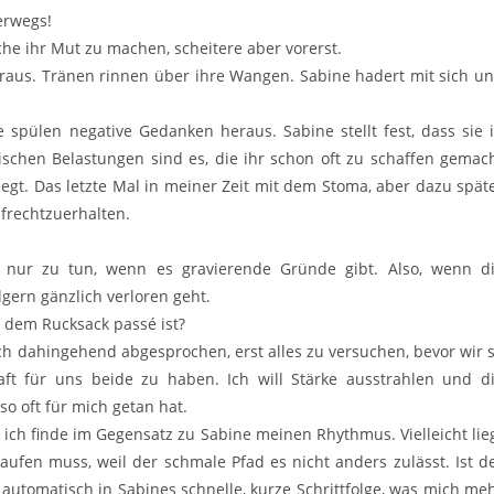
erwegs!
uche ihr Mut zu machen, scheitere aber vorerst.
eraus. Tränen rinnen über ihre Wangen. Sabine hadert mit sich u
spülen negative Gedanken heraus. Sabine stellt fest, dass sie 
ischen Belastungen sind es, die ihr schon oft zu schaffen gemac
egt. Das letzte Mal in meiner Zeit mit dem Stoma, aber dazu spät
ufrechtzuerhalten.
nur zu tun, wenn es gravierende Gründe gibt. Also, wenn d
gern gänzlich verloren geht.
t dem Rucksack passé ist?
ch dahingehend abgesprochen, erst alles zu versuchen, bevor wir 
aft für uns beide zu haben. Ich will Stärke ausstrahlen und d
so oft für mich getan hat.
ich finde im Gegensatz zu Sabine meinen Rhythmus. Vielleicht lie
aufen muss, weil der schmale Pfad es nicht anders zulässt. Ist d
h automatisch in Sabines schnelle, kurze Schrittfolge, was mich me