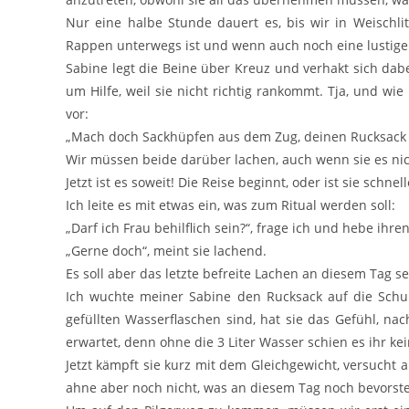
Nur eine halbe Stunde dauert es, bis wir in Weischli
Rappen unterwegs ist und wenn auch noch eine lustige E
Sabine legt die Beine über Kreuz und verhakt sich dabe
um Hilfe, weil sie nicht richtig rankommt. Tja, und wi
vor:
„Mach doch Sackhüpfen aus dem Zug, deinen Rucksack b
Wir müssen beide darüber lachen, auch wenn sie es nich
Jetzt ist es soweit! Die Reise beginnt, oder ist sie schnel
Ich leite es mit etwas ein, was zum Ritual werden soll:
„Darf ich Frau behilflich sein?“, frage ich und hebe ihre
„Gerne doch“, meint sie lachend.
Es soll aber das letzte befreite Lachen an diesem Tag se
Ich wuchte meiner Sabine den Rucksack auf die Schul
gefüllten Wasserflaschen sind, hat sie das Gefühl, na
erwartet, denn ohne die 3 Liter Wasser schien es ihr ke
Jetzt kämpft sie kurz mit dem Gleichgewicht, versucht a
ahne aber noch nicht, was an diesem Tag noch bevorste