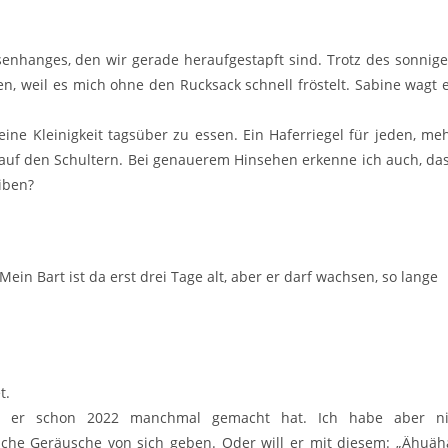
senhanges, den wir gerade heraufgestapft sind. Trotz des sonnig
n, weil es mich ohne den Rucksack schnell fröstelt. Sabine wagt 
ine Kleinigkeit tagsüber zu essen. Ein Haferriegel für jeden, me
 auf den Schultern. Bei genauerem Hinsehen erkenne ich auch, da
iben?
in Bart ist da erst drei Tage alt, aber er darf wachsen, so lange
t.
as er schon 2022 manchmal gemacht hat. Ich habe aber n
lche Geräusche von sich geben. Oder will er mit diesem: „Ähuäh