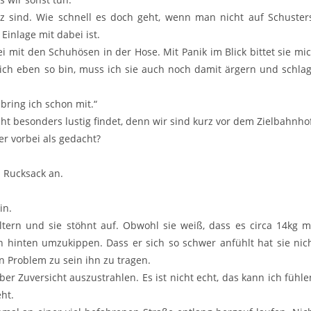
tz sind. Wie schnell es doch geht, wenn man nicht auf Schuster
inlage mit dabei ist.
i mit den Schuhösen in der Hose. Mit Panik im Blick bittet sie mi
e ich eben so bin, muss ich sie auch noch damit ärgern und schla
ring ich schon mit.“
t besonders lustig findet, denn wir sind kurz vor dem Zielbahnho
ler vorbei als gedacht?
n Rucksack an.
in.
tern und sie stöhnt auf. Obwohl sie weiß, dass es circa 14kg m
ch hinten umzukippen. Dass er sich so schwer anfühlt hat sie nic
in Problem zu sein ihn zu tragen.
ber Zuversicht auszustrahlen. Es ist nicht echt, das kann ich fühle
ht.