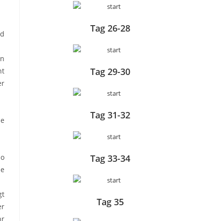
Tag 26-28
nd
in
Tag 29-30
ht
er
Tag 31-32
ie
Tag 33-34
so
ie
gt
Tag 35
er
hr