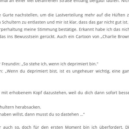
al an einer viel befahrenen Straße entlang bergauf laufen. Nic
 Gurte nachstellen, um die Lastverteilung mehr auf die Hüften 
chultern zu entlasten und mir ist klar, dass das gar nicht gut ist.
örperhaltung meine Stimmung bestätige. Erkannt habe ich das nic
das ins Bewusstsein gerückt. Auch ein Cartoon von „Charlie Brow
Freundin: „So stehe ich, wenn ich deprimiert bin.“
n: „Wenn du deprimiert bist, ist es ungeheuer wichtig, eine ga
nd mit erhobenem Kopf dazustehen, weil du dich dann sofort bess
chultern herabsacken.
haben willst, dann musst du so dastehen …“
r auch so, doch für den ersten Moment bin ich überfordert. D