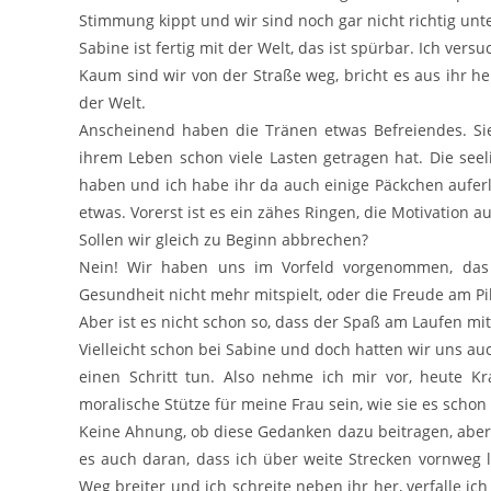
Stimmung kippt und wir sind noch gar nicht richtig unt
Sabine ist fertig mit der Welt, das ist spürbar. Ich vers
Kaum sind wir von der Straße weg, bricht es aus ihr h
der Welt.
Anscheinend haben die Tränen etwas Befreiendes. Sie 
ihrem Leben schon viele Lasten getragen hat. Die seel
haben und ich habe ihr da auch einige Päckchen auferl
etwas. Vorerst ist es ein zähes Ringen, die Motivation a
Sollen wir gleich zu Beginn abbrechen?
Nein! Wir haben uns im Vorfeld vorgenommen, das 
Gesundheit nicht mehr mitspielt, oder die Freude am Pil
Aber ist es nicht schon so, dass der Spaß am Laufen mi
Vielleicht schon bei Sabine und doch hatten wir uns au
einen Schritt tun. Also nehme ich mir vor, heute Kr
moralische Stütze für meine Frau sein, wie sie es schon 
Keine Ahnung, ob diese Gedanken dazu beitragen, aber 
es auch daran, dass ich über weite Strecken vornweg l
Weg breiter und ich schreite neben ihr her, verfalle ic