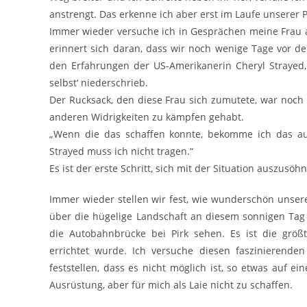
anstrengt. Das erkenne ich aber erst im Laufe unserer P
Immer wieder versuche ich in Gesprächen meine Frau a
erinnert sich daran, dass wir noch wenige Tage vor d
den Erfahrungen der US-Amerikanerin Cheryl Strayed,
selbst‘ niederschrieb.
Der Rucksack, den diese Frau sich zumutete, war noch
anderen Widrigkeiten zu kämpfen gehabt.
„Wenn die das schaffen konnte, bekomme ich das auch
Strayed muss ich nicht tragen.“
Es ist der erste Schritt, sich mit der Situation auszusöh
Immer wieder stellen wir fest, wie wunderschön unsere
über die hügelige Landschaft an diesem sonnigen Tag
die Autobahnbrücke bei Pirk sehen. Es ist die größ
errichtet wurde. Ich versuche diesen faszinierende
feststellen, dass es nicht möglich ist, so etwas auf ei
Ausrüstung, aber für mich als Laie nicht zu schaffen.