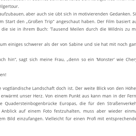
ilgertour.
ufzubauen, aber auch sie übt sich in motivierenden Gedanken. S
em Start den „Großen Trip“ angeschaut haben. Der Film basiert a
 die sie in ihrem Buch: ’Tausend Meilen durch die Wildnis zu m
 um einiges schwerer als der von Sabine und sie hat mit noch ga
 hin“, sagt sich meine Frau, „denn so ein ’Monster‘ wie Cher
nen!
 vogtländische Landschaft doch ist. Der weite Blick von den Höh
 erwärmt unser Herz. Von einem Punkt aus kann man in der Fer
te Quadersteinbogenbrücke Europas, die für den Straßenverke
n Anblick auf einem Foto festzuhalten, muss aber wieder einm
nem Bild einzufangen. Vielleicht für einen Profi mit entsprechend